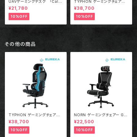
UAVゲーミングデスク 「Call
TYPHON ゲーミングチェアー
Of Duty コラボモデル」
RED
¥21,780
¥38,700
10%OFF
10%OFF
その他の商品
TYPHON ゲーミングチェアー
NORN ゲーミングチェアー GR
BLUE
AY
¥38,700
¥22,500
10%OFF
10%OFF