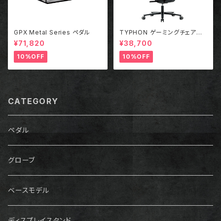
GPX Metal Series ペダル
TYPHON ゲーミングチェアー
RED
¥71,820
¥38,700
10%OFF
10%OFF
CATEGORY
ペダル
グローブ
ベースモデル
ディスプレイスタンド