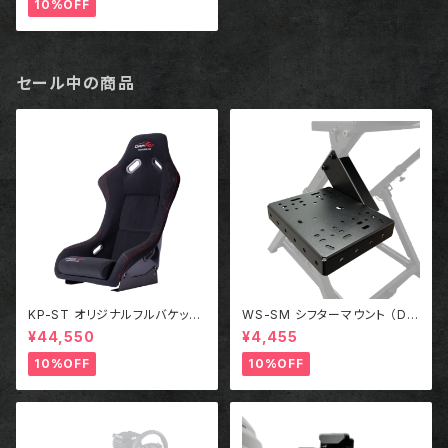
10%OFF
セール中の商品
KP-ST オリジナルフルバケット
WS-SM シフターマウント （DR
シート
APOJI Lite専用オプション）
¥44,550
¥4,455
10%OFF
10%OFF