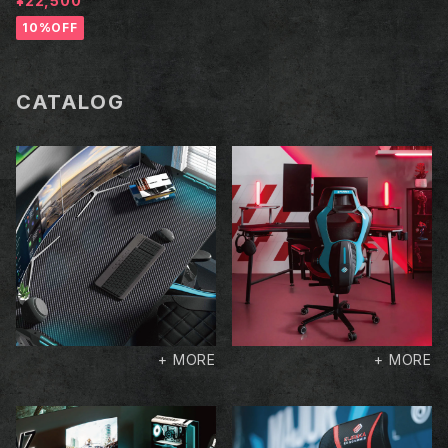
¥22,500
10%OFF
CATALOG
+ MORE
+ MORE