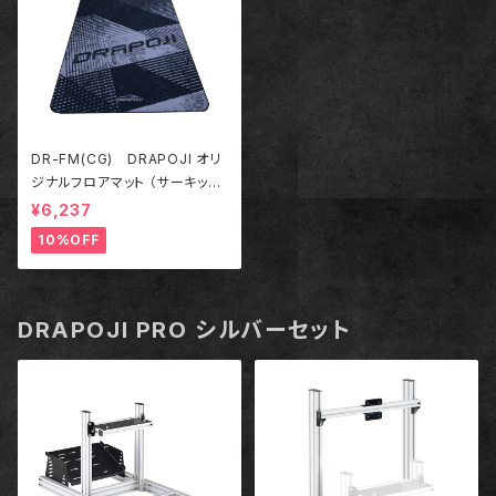
DR-FM(CG) DRAPOJI オリ
ジナルフロアマット （サーキット
グレー）
¥6,237
10%OFF
DRAPOJI PRO シルバーセット