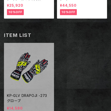
¥25,920
¥44,550
10%OFF
10%OFF
ITEM LIST
KP-GLV DRAPOJI -273
グローブ
¥14,580