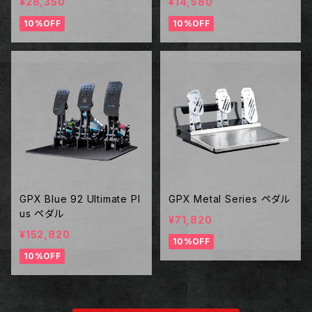
¥28,350
¥14,580
10%OFF
10%OFF
GPX Blue 92 Ultimate Pl
GPX Metal Series ペダル
us ペダル
¥71,820
¥152,820
10%OFF
10%OFF