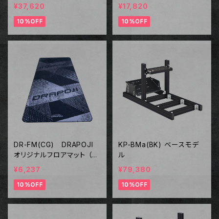
ン）
¥37,620
¥17,820
10%OFF
10%OFF
DR-FM(CG) DRAPOJI
KP-BMa(BK) ベースモデ
オリジナルフロアマット （サ
ル
ーキットグレー）
¥6,237
¥79,380
10%OFF
10%OFF