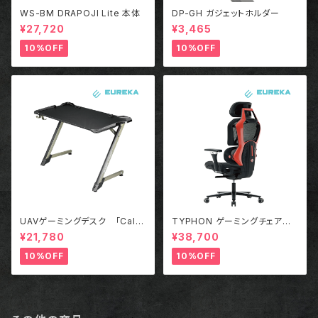
WS-BM DRAPOJI Lite 本体
DP-GH ガジェットホルダー
¥27,720
¥3,465
10%OFF
10%OFF
UAVゲーミングデスク 「Call
TYPHON ゲーミングチェアー
Of Duty コラボモデル」
RED
¥21,780
¥38,700
10%OFF
10%OFF