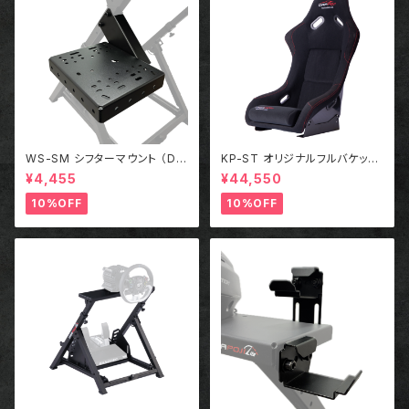
WS-SM シフターマウント （DR
KP-ST オリジナルフルバケット
APOJI Lite専用オプション）
シート
¥4,455
¥44,550
10%OFF
10%OFF