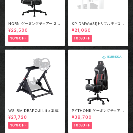
NORN ゲーミングチェアー GR
KP-DMWa(SI)トリプルディスプ
AY
レイキット
¥22,500
¥21,060
10%OFF
10%OFF
WS-BM DRAPOJI Lite 本体
PYTHONII ゲーミングチェアー
RED
¥27,720
¥38,700
10%OFF
10%OFF