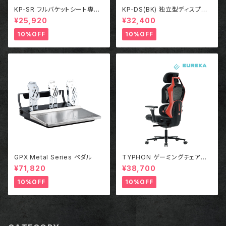
KP-SR フルバケットシート専用
KP-DS(BK) 独立型ディスプレ
シートレール＋サイドステー
イスタンド ブラック
¥25,920
¥32,400
10%OFF
10%OFF
GPX Metal Series ペダル
TYPHON ゲーミングチェアー
RED
¥71,820
¥38,700
10%OFF
10%OFF