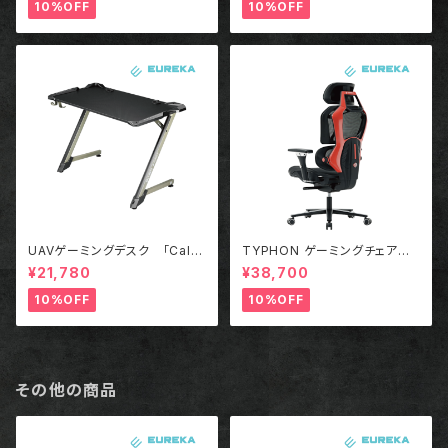
10%OFF
10%OFF
UAVゲーミングデスク 「Call
TYPHON ゲーミングチェアー
Of Duty コラボモデル」
RED
¥21,780
¥38,700
10%OFF
10%OFF
その他の商品