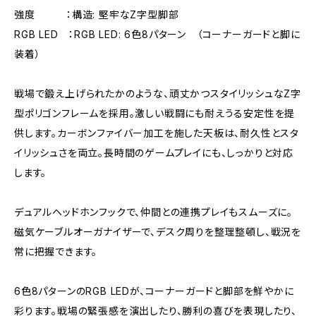
強度 ：構造: 堅牢なZ字型脚部
RGB LED ：RGB LED: 6色8パターン （コーナーガードと脚に
装着）
戦場で鍛え上げられたかのような、頑丈かつスタイリッシュなZ字
型ポリゴンフレームを採用。激しい戦闘にも耐えうる安定性を提
供します。カーボンファイバー加工を施した天板は、耐久性とスタ
イリッシュさを両立。長時間のゲームプレイにも、しっかりと対応
します。
デュアルヘッドホンフックで、仲間との連携プレイもスムーズに。
磁気ケーブルオーガナイザーで、デスク周りを整理整頓し、戦況を
常に把握できます。
6色8パターンのRGB LEDが、コーナーガードと脚部を鮮やかに
彩ります。戦場の緊張感を演出したり、勝利の喜びを表現したり、