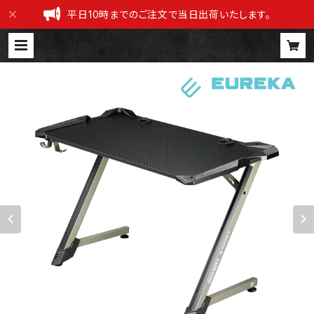
平日10時までのご注文で当日出荷いたします。
UAVゲーミングデスク 「Call Of D
uty コラボモデル」 | DRAPOJI 公
式ショップ