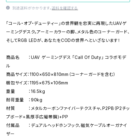
別途送料がかかります。
送料を確認する
「コール・オブ・デューティー」の世界観を忠実に再現したUAVゲ
ーミングデスク。アーミーカラーの脚、メタル色のコーナーガード、
そしてRGB LEDが、あなたをCODの世界へといざないます！
商品名 ：UAV ゲーミングデス 「Call Of Duty」 コラボモデ
ル
商品サイズ：1100×650×810mm（コーナーガードを含む）
梱包サイズ：1195×675×106mm
重量 ：16.5kg
耐荷重量 ：90kg
材質 ：メタルカーボンファイバーテクスチャ、P2PB（P2チッ
プボード+黒厚手広幅帯鋼)+PP
付属品 ：デュアルヘッドホンフック、磁気ケーブルオーガナイ
ザー